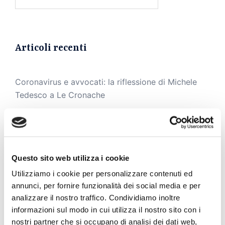
per:
Articoli recenti
Coronavirus e avvocati: la riflessione di Michele
Tedesco a Le Cronache
Omicidio Roccapiemonte. Scarcerato il papà della
piccola Maria
L’omaggio all’uomo, al legale, al patron Ecco la
piazzetta “Giuseppe Tedesco”
Questo sito web utilizza i cookie
Utilizziamo i cookie per personalizzare contenuti ed
Siparietto Tedesco-Fusco: «Quella volta dal
annunci, per fornire funzionalità dei social media e per
Papa…»
analizzare il nostro traffico. Condividiamo inoltre
Intervista all’avv. Michele Tedesco dopo il
informazioni sul modo in cui utilizza il nostro sito con i
fallimento della Salernitana di Lombardi del
nostri partner che si occupano di analisi dei dati web,