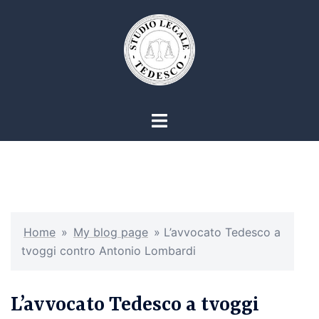
Vai
al
contenuto
Mostra/Nascondi
menu
Home
»
My blog page
»
L’avvocato Tedesco a
tvoggi contro Antonio Lombardi
L’avvocato Tedesco a tvoggi