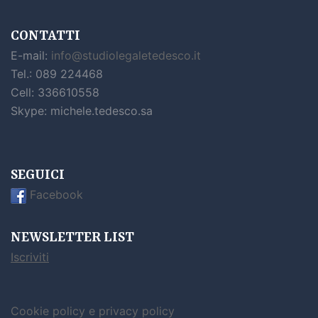
CONTATTI
E-mail:
info@studiolegaletedesco.it
Tel.: 089 224468
Cell: 336610558
Skype: michele.tedesco.sa
SEGUICI
Facebook
NEWSLETTER LIST
Iscriviti
Cookie policy e privacy policy