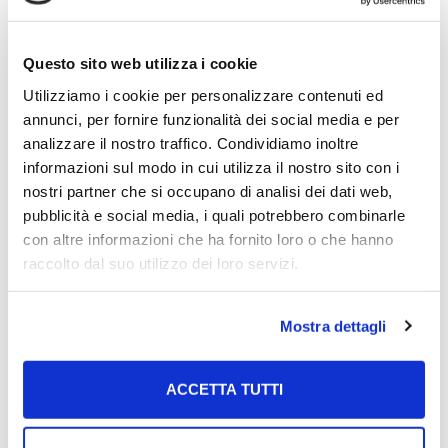
Articoli recenti
Questo sito web utilizza i cookie
Utilizziamo i cookie per personalizzare contenuti ed
Coronavirus e avvocati: la riflessione di Michele
annunci, per fornire funzionalità dei social media e per
Tedesco a Le Cronache
analizzare il nostro traffico. Condividiamo inoltre
informazioni sul modo in cui utilizza il nostro sito con i
Omicidio Roccapiemonte. Scarcerato il papà della
nostri partner che si occupano di analisi dei dati web,
piccola Maria
pubblicità e social media, i quali potrebbero combinarle
L’omaggio all’uomo, al legale, al patron Ecco la
con altre informazioni che ha fornito loro o che hanno
piazzetta “Giuseppe Tedesco”
raccolto dal suo utilizzo dei loro servizi.
Siparietto Tedesco-Fusco: «Quella volta dal
Papa…»
Mostra dettagli
Intervista all’avv. Michele Tedesco dopo il
fallimento della Salernitana di Lombardi del
ACCETTA TUTTI
07/11/2011