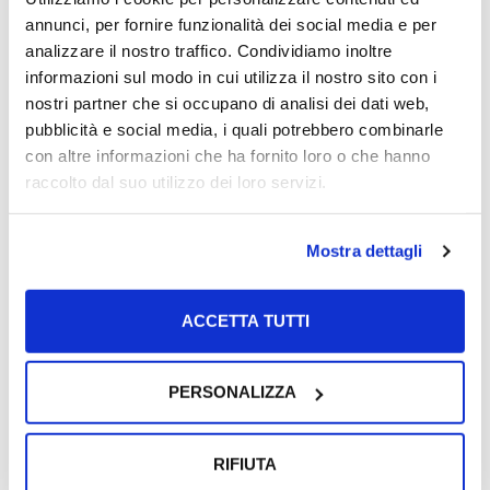
piccola Maria
annunci, per fornire funzionalità dei social media e per
L’omaggio all’uomo, al legale, al patron Ecco la
analizzare il nostro traffico. Condividiamo inoltre
piazzetta “Giuseppe Tedesco”
informazioni sul modo in cui utilizza il nostro sito con i
nostri partner che si occupano di analisi dei dati web,
Siparietto Tedesco-Fusco: «Quella volta dal
pubblicità e social media, i quali potrebbero combinarle
Papa…»
con altre informazioni che ha fornito loro o che hanno
Intervista all’avv. Michele Tedesco dopo il
raccolto dal suo utilizzo dei loro servizi.
fallimento della Salernitana di Lombardi del
07/11/2011
Mostra dettagli
ACCETTA TUTTI
Categorie
PERSONALIZZA
News
RIFIUTA