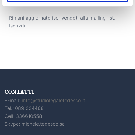
Newsletter list
Rimani aggiornato iscrivendoti alla mailing list.
Iscriviti
CONTATTI
E-mail:
info@studiolegaletedesco.it
Tel.: 089 224468
Cell: 336610558
Skype: michele.tedesco.sa