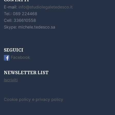
CONTATTI
E-mail:
info@studiolegaletedesco.it
Tel.: 089 224468
Cell: 336610558
Skype: michele.tedesco.sa
SEGUICI
Facebook
NEWSLETTER LIST
Iscriviti
Cookie policy e privacy policy